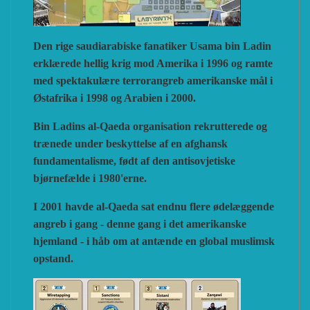
Den rige saudiarabiske fanatiker Usama bin Ladin
erklærede hellig krig mod Amerika i 1996 og ramte
med spektakulære terrorangreb amerikanske mål i
Østafrika i 1998 og Arabien i 2000.
Bin Ladins al-Qaeda organisation rekrutterede og
trænede under beskyttelse af en afghansk
fundamentalisme, født af den antisovjetiske
bjørnefælde i 1980'erne.
I 2001 havde al-Qaeda sat endnu flere ødelæggende
angreb i gang - denne gang i det amerikanske
hjemland - i håb om at antænde en global muslimsk
opstand.