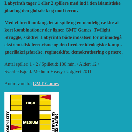
Labyrinth tager 1 eller 2 spillere med ind i den islamistiske
HISTORIC WINGS
BLUE PANTHER
CUBE4ME
SHAKOS
jihad og den globale krig mod terror.
Med et bredt omfang, let at spille og en uendelig række af
CATASTROPHE GAMES
SNAFU DESIGNS
HISTORIC'ONE
kort kombinationer der ligner GMT Games' Twilight
Struggle, skildrer Labyrinth både indsatsen for at imødegå
ekstremistisk terrorisme og den bredere ideologiske kamp -
SOPHISTICATED GAMES
CLASH OF ARMS
ION GAMES
guerillakrigsførelse, regimeskifte, demokratisering og mere .
Antal spiller: 1 - 2 / Spilletid: 180 min. / Alder: 12 /
LARRY M. PINKERTON JR.
TRAFALGAR EDITIONS
COMPASS GAMES
Sværhedsgrad: Medium-Heavy / Udgivet 2011
Andre vare fra
GMT Games
TS TACTICS AND STRATEGY
CONFLICT SIMULATIONS
LEGION WARGAMES
TURNING POINTS SIMULATIONS
LOCK N LOAD PUBLISHING
CONQUISTADOR GAMES
MULTI-MAN PUBLISHING
DAN VERSSEN GAMES
VENTONUOVO GAMES