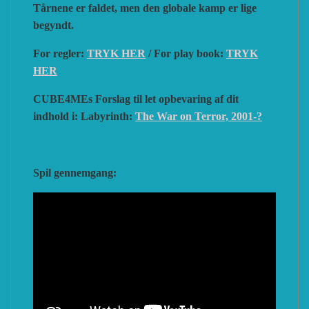
Tårnene er faldet, men den globale kamp er lige
begyndt.
For regler:
TRYK HER
/ For play book:
TRYK
HER
CUBE4MEs Forslag til let opbevaring af dit
indhold i:
Labyrinth:
The War on Terror, 2001-?
Spil gennemgang: