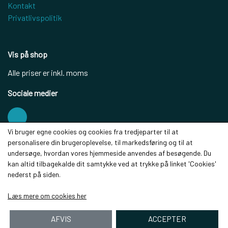
Kontakt
Privatlivspolitik
Vis på shop
Alle priser er inkl. moms
Sociale medier
Vi bruger egne cookies og cookies fra tredjeparter til at
personalisere din brugeroplevelse, til markedsføring og til at
Modtag vores nyhedsbrev via e-mail
undersøge, hvordan vores hjemmeside anvendes af besøgende. Du
kan altid tilbagekalde dit samtykke ved at trykke på linket 'Cookies'
Tilmeld
nederst på siden.
(mere information)
Læs mere om cookies her
AFVIS
ACCEPTER