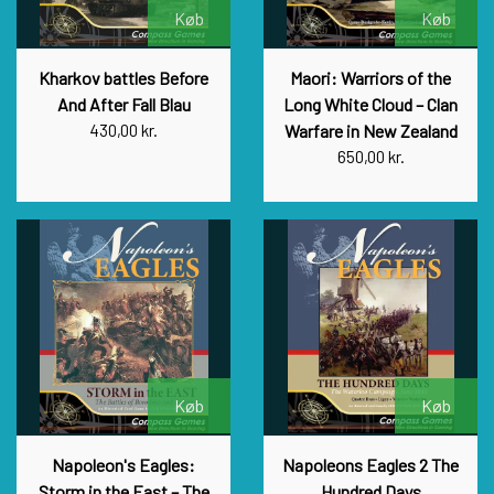
Køb
Køb
Kharkov battles Before
Maori: Warriors of the
And After Fall Blau
Long White Cloud – Clan
430,00 kr.
Warfare in New Zealand
650,00 kr.
Køb
Køb
Napoleon's Eagles:
Napoleons Eagles 2 The
Storm in the East – The
Hundred Days