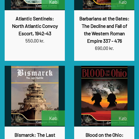
Køb
Køb
HISTORIC WINGS
BLUE PANTHER
CUBE4ME
SHAKOS
Atlantic Sentinels:
Barbarians at the Gates:
North Atlantic Convoy
The Decline and Fall of
CATASTROPHE GAMES
SNAFU DESIGNS
HISTORIC'ONE
Escort, 1942-43
the Western Roman
550,00 kr.
Empire 337 - 476
690,00 kr.
SOPHISTICATED GAMES
CLASH OF ARMS
ION GAMES
LARRY M. PINKERTON JR.
TRAFALGAR EDITIONS
COMPASS GAMES
TS TACTICS AND STRATEGY
CONFLICT SIMULATIONS
LEGION WARGAMES
TURNING POINTS SIMULATIONS
LOCK N LOAD PUBLISHING
CONQUISTADOR GAMES
Køb
Køb
Bismarck: The Last
Blood on the Ohio:
MULTI-MAN PUBLISHING
DAN VERSSEN GAMES
VENTONUOVO GAMES