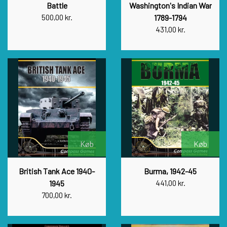
Battle
Washington's Indian War
500,00 kr.
1789-1794
VUCA SIMULATIONS
NUTS! PUBLISHING
DECISIONS GAMES
431,00 kr.
PACIFIC RIM PUBLISHING
WHITE DOG GAMES
DEVIL PIG GAMES
WORD FORGE GAMES
DISSIMULA EDIZIONI
PHALANX
WORTHINGTON PUBLISHING
PLAGUE ISLAND GAMES
DO IT GAMES
Køb
Køb
British Tank Ace 1940-
Burma, 1942-45
1945
441,00 kr.
700,00 kr.