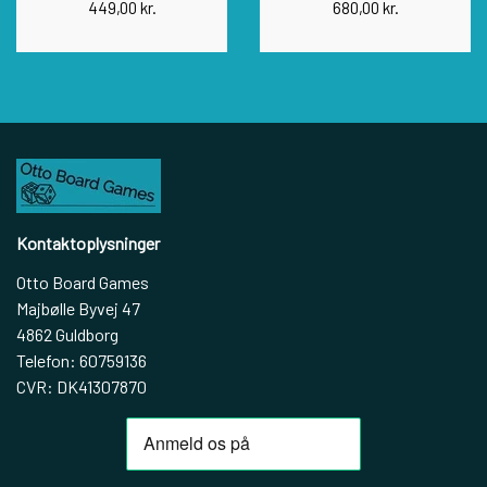
449,00 kr.
680,00 kr.
Kontaktoplysninger
Otto Board Games
Majbølle Byvej 47
4862 Guldborg
Telefon: 60759136
CVR: DK41307870