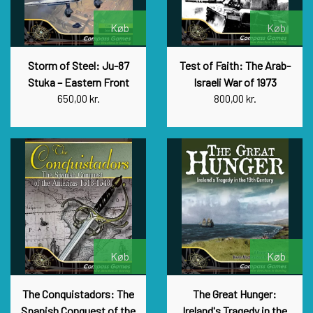
Køb
Køb
Storm of Steel: Ju-87
Test of Faith: The Arab-
Stuka – Eastern Front
Israeli War of 1973
650,00 kr.
800,00 kr.
Køb
Køb
The Conquistadors: The
The Great Hunger:
Spanish Conquest of the
Ireland's Tragedy in the