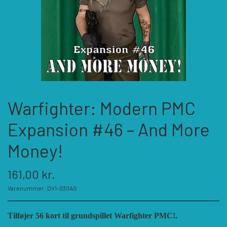
KATEGORIER
SPIL PRODUCENTER A - E
SPIL PRODUCENTER F - P
ACADEMY GAMES
Warfighter: Modern PMC
FELLOWSHIP OF SIMULATIONS
SPIL PRODUCENTER R - W
AGAINST THE ODDS
Expansion #46 – And More
ALEPH GAME STUDIO
ANDRE KATEGORIER
FORSAGE GAMES
RBM STUDIOS
Money!
161,00 kr.
FORT CIRCLE GAMES
REVOLUTION GAMES
ARES GAMES
TILBEHØR
Varenummer: DV1-030AS
SERIOUS HISTORICAL GAMES
AUSTRALIAN DESIGN GROUP
GMT GAMES
DIVERSE
Tilføjer 56 kort til grundspillet Warfighter PMC!.