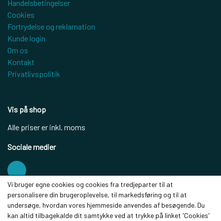
Handelsbetingelser
Cookies
Fortrydelse og reklamation
Kunde login
Om os
Kontakt
Privatlivspolitik
Vis på shop
Alle priser er inkl. moms
Sociale medier
Vi bruger egne cookies og cookies fra tredjeparter til at
personalisere din brugeroplevelse, til markedsføring og til at
Modtag vores nyhedsbrev via e-mail
undersøge, hvordan vores hjemmeside anvendes af besøgende. Du
kan altid tilbagekalde dit samtykke ved at trykke på linket 'Cookies'
Tilmeld