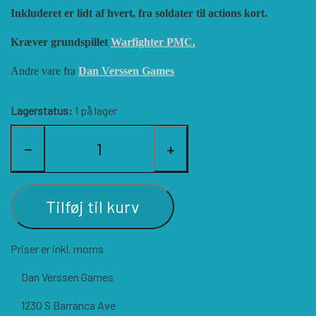
Inkluderet er lidt af hvert, fra soldater til actions kort.
HISTORIC WINGS
BLUE PANTHER
CUBE4ME
SHAKOS
Kræver grundspillet
Warfighter PMC.
CATASTROPHE GAMES
SNAFU DESIGNS
HISTORIC'ONE
Andre vare fra
Dan Verssen Games
Lagerstatus:
1 på lager
SOPHISTICATED GAMES
CLASH OF ARMS
ION GAMES
−
+
LARRY M. PINKERTON JR.
TRAFALGAR EDITIONS
COMPASS GAMES
Tilføj til kurv
TS TACTICS AND STRATEGY
CONFLICT SIMULATIONS
LEGION WARGAMES
Priser er inkl. moms
TURNING POINTS SIMULATIONS
LOCK N LOAD PUBLISHING
CONQUISTADOR GAMES
Dan Verssen Games
1230 S Barranca Ave
MULTI-MAN PUBLISHING
DAN VERSSEN GAMES
VENTONUOVO GAMES