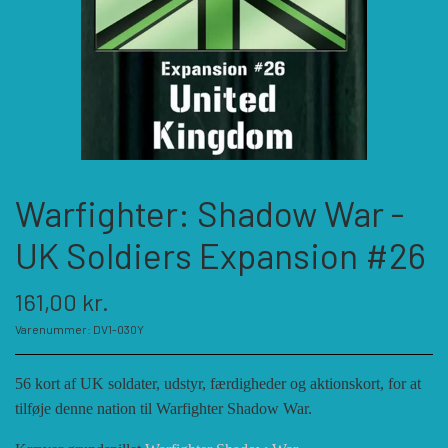
KATEGORIER
SPIL PRODUCENTER A - E
SPIL PRODUCENTER F - P
ACADEMY GAMES
Warfighter: Shadow War -
FELLOWSHIP OF SIMULATIONS
SPIL PRODUCENTER R - W
AGAINST THE ODDS
UK Soldiers Expansion #26
ALEPH GAME STUDIO
ANDRE KATEGORIER
FORSAGE GAMES
RBM STUDIOS
161,00 kr.
Varenummer: DV1-030Y
FORT CIRCLE GAMES
REVOLUTION GAMES
ARES GAMES
TILBEHØR
56 kort af UK soldater, udstyr, færdigheder og aktionskort, for at
tilføje denne nation til Warfighter Shadow War.
SERIOUS HISTORICAL GAMES
AUSTRALIAN DESIGN GROUP
GMT GAMES
DIVERSE