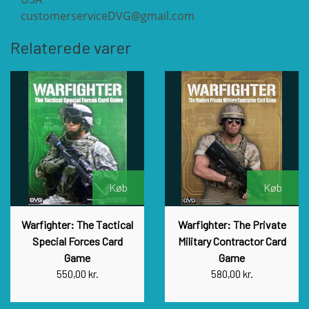
customerserviceDVG@gmail.com
VUCA SIMULATIONS
NUTS! PUBLISHING
DECISIONS GAMES
Relaterede varer
PACIFIC RIM PUBLISHING
WHITE DOG GAMES
DEVIL PIG GAMES
WORD FORGE GAMES
DISSIMULA EDIZIONI
PHALANX
WORTHINGTON PUBLISHING
PLAGUE ISLAND GAMES
DO IT GAMES
Køb
Køb
Warfighter: The Tactical
Warfighter: The Private
Special Forces Card
Military Contractor Card
Game
Game
550,00 kr.
580,00 kr.