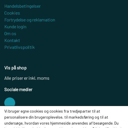
Handelsbetingelser
Cookies
Fortrydelse og reklamation
Kunde login
Om os
Kontakt
Privatlivspolitik
Vis på shop
Alle priser er inkl. moms
Sociale medier
Vi bruger egne cookies og cookies fra tredjeparter til at
personalisere din brugeroplevelse, til markedsføring og til at
Modtag vores nyhedsbrev via e-mail
undersøge, hvordan vores hjemmeside anvendes af besøgende. Du