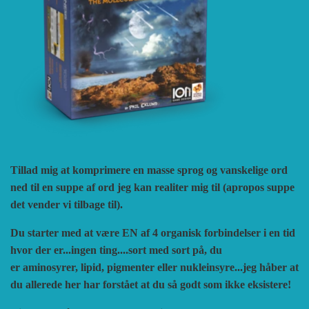
VUCA SIMULATIONS
NUTS! PUBLISHING
DECISIONS GAMES
PACIFIC RIM PUBLISHING
WHITE DOG GAMES
DEVIL PIG GAMES
WORD FORGE GAMES
DISSIMULA EDIZIONI
PHALANX
Tillad mig at komprimere en masse sprog og vanskelige ord
WORTHINGTON PUBLISHING
PLAGUE ISLAND GAMES
DO IT GAMES
ned til en suppe af ord jeg kan realiter mig til (apropos suppe
det vender vi tilbage til).
Du starter med at være EN af 4 organisk forbindelser
i en tid
hvor der er...ingen ting....sort med sort på, du
er
aminosyrer, lipid, pigmenter eller nukleinsyre...jeg håber at
du allerede her har forstået at du så godt som ikke eksistere!