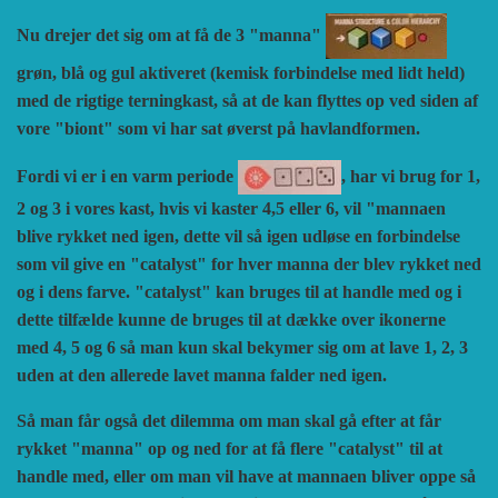
Nu drejer det sig om at få de 3 "manna"
grøn, blå og gul aktiveret (kemisk forbindelse med lidt held)
med de rigtige terningkast, så at de kan flyttes op ved siden af
vore "biont" som vi har sat øverst på havlandformen.
Fordi vi er i en varm periode
, har vi brug for 1,
2 og 3 i vores kast, hvis vi kaster 4,5 eller 6, vil "mannaen
blive rykket ned igen, dette vil så igen udløse en forbindelse
som vil give en "catalyst" for hver manna der blev rykket ned
og i dens farve. "catalyst" kan bruges til at handle med og i
dette tilfælde kunne de bruges til at dække over ikonerne
med 4, 5 og 6 så man kun skal bekymer sig om at lave 1, 2, 3
uden at den allerede lavet manna falder ned igen.
Så man får også det dilemma om man skal gå efter at får
rykket "manna" op og ned for at få flere "catalyst" til at
handle med, eller om man vil have at mannaen bliver oppe så