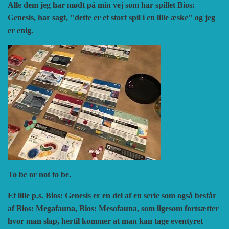
Alle dem jeg har mødt på min vej som har spillet Bios:
Genesis, har sagt, "dette er et stort spil i en lille æske" og jeg
er enig.
To be or not to be.
Et lille p.s. Bios: Genesis er en del af en serie som også består
af Bios: Megafauna, Bios: Mesofauna, som ligesom fortsætter
hvor man slap, hertil kommer at man kan tage eventyret