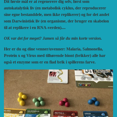
Dit første mål er at regenerere dig selv, først som
autokatalytisk liv (
en metabolisk cyklus, der reproducerer
sine egne bestanddele, men ikke replikerer)
og for det andet
som Darwinistisk liv (en organisme, der bruger en skabelon
til at replikere i en RNA-verden)....
OK var det for meget? Jamen så får du min korte version.
Her er du og dine venner/uvenner: Malaria, Salmonella,
Protein x og Virus med tilhørende biont (brikker) alle har
også et enzyme som er en flad brik i spillerens farve.