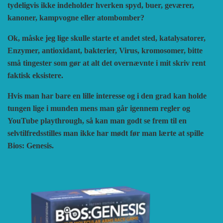
tydeligvis ikke indeholder hverken spyd, buer, geværer,
HISTORIC WINGS
BLUE PANTHER
CUBE4ME
SHAKOS
kanoner, kampvogne eller atombomber?
Ok, måske jeg lige skulle starte et andet sted, katalysatorer,
CATASTROPHE GAMES
SNAFU DESIGNS
HISTORIC'ONE
Enzymer, antioxidant, bakterier, Virus, kromosomer, bitte
små tingester som gør at alt det overnævnte i mit skriv rent
faktisk eksistere.
SOPHISTICATED GAMES
CLASH OF ARMS
ION GAMES
Hvis man har bare en lille interesse og i den grad kan holde
tungen lige i munden mens man går igennem regler og
LARRY M. PINKERTON JR.
TRAFALGAR EDITIONS
COMPASS GAMES
YouTube playthrough, så kan man godt se frem til en
selvtilfredsstilles man ikke har mødt før man lærte at spille
Bios: Genesis.
TS TACTICS AND STRATEGY
CONFLICT SIMULATIONS
LEGION WARGAMES
TURNING POINTS SIMULATIONS
LOCK N LOAD PUBLISHING
CONQUISTADOR GAMES
MULTI-MAN PUBLISHING
DAN VERSSEN GAMES
VENTONUOVO GAMES